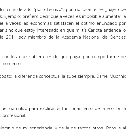
ui considerado “poco técnico”, por no usar el lenguaje que
. Ejemplo: prefiero decir que a veces es imposible aumentar la
que a veces las economías satisfacen el óptimo enunciado por
ar sino que estoy interesado en que mi tía Carlota entienda lo
de 2011 soy miembro de la Academia Nacional de Ciencias
s con los que hubiera tenido que pagar por comportarme de
da momento.
pósito: la diferencia conceptual la supe siempre, Daniel Muchnik
uencia utilizo para explicar el funcionamiento de la economía
d profesional.
jemplo de mi experiencia, y de la de tantos otros. Porque al