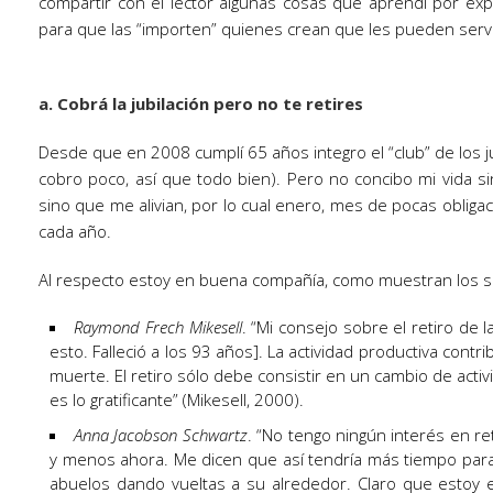
compartir con el lector algunas cosas que aprendí por exp
75
para que las “importen” quienes crean que les pueden servi
AÑOS
a. Cobrá la jubilación pero no te retires
Desde que en 2008 cumplí 65 años integro el “club” de los ju
cobro poco, así que todo bien). Pero no concibo mi vida si
sino que me alivian, por lo cual enero, mes de pocas obliga
cada año.
Al respecto estoy en buena compañía, como muestran los si
Raymond Frech Mikesell
. “Mi consejo sobre el retiro de 
esto. Falleció a los 93 años]. La actividad productiva contri
muerte. El retiro sólo debe consistir en un cambio de activi
es lo gratificante” (Mikesell, 2000).
Anna Jacobson Schwartz
. “No tengo ningún interés en re
y menos ahora. Me dicen que así tendría más tiempo para
abuelos dando vueltas a su alrededor. Claro que estoy 