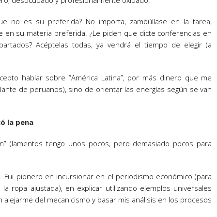
ero, desocupado y profesionalmente oxidado.
e no es su preferida? No importa, zambúllase en la tarea,
e en su materia preferida. ¿Le piden que dicte conferencias en
rtados? Acéptelas todas, ya vendrá el tiempo de elegir (a
acepto hablar sobre “América Latina”, por más dinero que me
ante de peruanos), sino de orientar las energías según se van
ió la pena
tion” (lamentos tengo unos pocos, pero demasiado pocos para
]
. Fui pionero en incursionar en el periodismo económico (para
a ropa ajustada), en explicar utilizando ejemplos universales
, en alejarme del mecanicismo y basar mis análisis en los procesos