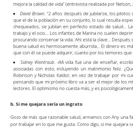
mejora la calidad de vida” (entrevista realizada por Nelson,
David Brown
. “2 años después de jubilarse, los pilotos
que el de la población en su conjunto, lo cual resulta espe
chequeados, se jubilan en perfecto estado de salud… La G
trabajo y el ocio… Los infantes de Marina no suelen dep
procurando conservar la vida. Ahí está la clave… Después d
buena salud es hermosamente aburrida… El dinero es más
que con él se puede adquirir, cuanto por los temores que
Sidney Weintraub
. «Mi vida fue una de enseñar, escribi
asociadas con esto, incluyendo un matrimonio feliz. ¿Q
Robinson y Nicholas Kaldor, en vez de trabajar por mi c
pensando que mi próximo libro va a ser el mejor de los 
lectores. El optimismo no cuesta más, y es psicológicame
b. Si me quejara sería un ingrato
Gozo de más que razonable salud, armamos con Any una fa
por trabajar en lo que me gusta. Como digo, si me quejara s