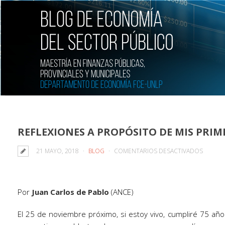
REFLEXIONES A PROPÓSITO DE MIS PRIM
EN
21 MAYO, 2018
BLOG
COMENTARIOS DESACTIVADOS
REFLEX
A
PROPÓ
Por
Juan Carlos de Pablo
(ANCE)
DE
MIS
El 25 de noviembre próximo, si estoy vivo, cumpliré 75 añ
PRIMER