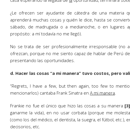
casa esperando la llegada de
la
oportunidad, terminará solt
¿Le ofrecen ser ayudante de cátedra de una materia qu
aprenderá muchas cosas y quién le dice, hasta se conviert
sábado, de madrugada o a medianoche, o en lugares apa
propósito: a mí todavía no me llegó).
No se trata de ser profesionalmente irresponsable (no 
ofrezcan, porque no me siento capaz de hablar de Perú del
presentando las oportunidades.
d. Hacer las cosas “a mi manera” tuvo costos, pero val
“Regrets, I have a few, but then again, too few to men
mencionarlos) cantaba Frank Sinatra en
A mi manera
.
Frankie no fue el único que hizo las cosas a su manera
[3
ganarme la vida), en no usar corbata (porque me molesta l
(como los del médico, el dentista, la suegra, el fútbol, etc.)
decisorios, etc.