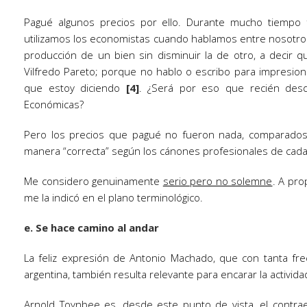
Pagué algunos precios por ello. Durante mucho tiempo f
utilizamos los economistas cuando hablamos entre nosotros
producción de un bien sin disminuir la de otro, a decir 
Vilfredo Pareto; porque no hablo o escribo para impresion
que estoy diciendo
[4]
. ¿Será por eso que recién des
Económicas?
Pero los precios que pagué no fueron nada, comparado
manera “correcta” según los cánones profesionales de ca
Me considero genuinamente
serio pero no solemne
. A pro
me la indicó en el plano terminológico.
e. Se hace camino al andar
La feliz expresión de Antonio Machado, que con tanta frec
argentina, también resulta relevante para encarar la activida
Arnold Toynbee es, desde este punto de vista, el contrae