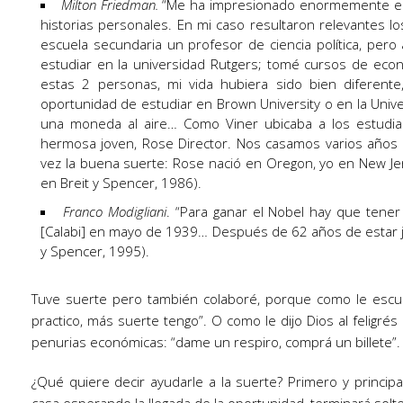
Milton Friedman.
“Me ha impresionado enormemente el r
historias personales. En mi caso resultaron relevantes lo
escuela secundaria un profesor de ciencia política, pero
estudiar en la universidad Rutgers; tomé cursos de eco
estas 2 personas, mi vida hubiera sido bien diferente,
oportunidad de estudiar en Brown University o en la Unive
una moneda al aire… Como Viner ubicaba a los estudia
hermosa joven, Rose Director. Nos casamos varios años
vez la buena suerte: Rose nació en Oregon, yo en New Jer
en Breit y Spencer, 1986).
Franco Modigliani
. “Para ganar el Nobel hay que tene
[Calabi] en mayo de 1939… Después de 62 años de estar junt
y Spencer, 1995).
Tuve suerte pero también colaboré, porque como le escuc
practico, más suerte tengo”. O como le dijo Dios al feligrés 
penurias económicas: “dame un respiro, comprá un billete”.
¿Qué quiere decir ayudarle a la suerte? Primero y princi