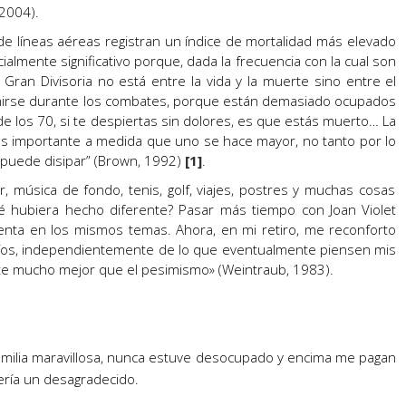
 2004).
 de líneas aéreas registran un índice de mortalidad más elevado
cialmente significativo porque, dada la frecuencia con la cual son
ran Divisoria no está entre la vida y la muerte sino entre el
rimirse durante los combates, porque están demasiado ocupados
e los 70, si te despiertas sin dolores, es que estás muerto… La
 importante a medida que uno se hace mayor, no tanto por lo
 puede disipar” (Brown, 1992)
[1]
.
r, música de fondo, tenis, golf, viajes, postres y muchas cosas
ué hubiera hecho diferente? Pasar más tiempo con Joan Violet
uenta en los mismos temas. Ahora, en mi retiro, me reconforto
míos, independientemente de lo que eventualmente piensen mis
nte mucho mejor que el pesimismo» (Weintraub, 1983).
milia maravillosa, nunca estuve desocupado y encima me pagan
ería un desagradecido.