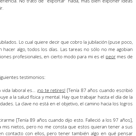
eriencia. No trato de “exportar” nada, más bien exponer ideas
r.
bilados. Lo cual quiere decir que cobro la jubilación (puse poco,
n hacer algo, todos los días. Las tareas no sólo no me agobian
ciones profesionales, en cierto modo para mi es el
peor
mes de
guientes testimonios:
la vida laboral es…
¡no te retires!
[Tenía 87 años cuando escribió
buye a la salud física y mental. Hay que trabajar hasta el día de la
dades. La clave no está en el objetivo, el camino hacia los logros
tirarme [Tenía 89 años cuando dijo esto. Falleció a los 97 años],
 mis nietos, pero no me consta que estos quieran tener a sus
en contacto con ellos, pero tener también algo en qué pensar