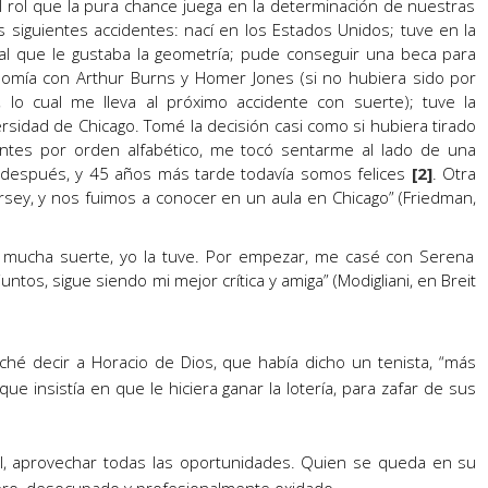
ol que la pura chance juega en la determinación de nuestras
s siguientes accidentes: nací en los Estados Unidos; tuve en la
 al que le gustaba la geometría; pude conseguir una beca para
nomía con Arthur Burns y Homer Jones (si no hubiera sido por
 lo cual me lleva al próximo accidente con suerte); tuve la
rsidad de Chicago. Tomé la decisión casi como si hubiera tirado
ntes por orden alfabético, me tocó sentarme al lado de una
 después, y 45 años más tarde todavía somos felices
[2]
. Otra
sey, y nos fuimos a conocer en un aula en Chicago” (Friedman,
r mucha suerte, yo la tuve. Por empezar, me casé con Serena
os, sigue siendo mi mejor crítica y amiga” (Modigliani, en Breit
hé decir a Horacio de Dios, que había dicho un tenista, “más
que insistía en que le hiciera ganar la lotería, para zafar de sus
pal, aprovechar todas las oportunidades. Quien se queda en su