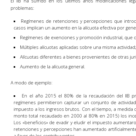
El IIB ha sufrido en los últimos años modificaciones le
problemas:
Regímenes de retenciones y percepciones que introd
casos implican un aumento en la alícuota efectiva por gene
Regímenes de exenciones y promoción industrial, que di
Múltiples alícuotas aplicadas sobre una misma actividad
Alícuotas diferentes a bienes provenientes de otras jur
Aumento de la alícuota general.
A modo de ejemplo:
En el año 2015 el 80% de la recaudación del IIB pr
regímenes permitieron capturar un conjunto de activida
impuesto a los ingresos brutos. Con el tiempo, a medida 
monto total recaudado en 2000 al 80% en 2015) los incen
Los «beneficios» de evadir y eludir el impuesto aumentar
retenciones y percepciones han aumentado artificialmente 
a favor de los contribuyentes.