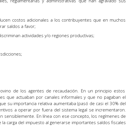
gales, reglamentarias y administrativas que han agravado sus
ucen costos adicionales a los contribuyentes que en muchos
rar saldos a favor;
scriminan actividades y/o regiones productivas;
;
isdicciones;
ovino de los agentes de recaudación. En un principio estos
des que actuaban por canales informales y que no pagaban el
que su importancia relativa aumentaba (pasó de casi el 30% del
tivos a operar por fuera del sistema legal se incrementaron.
on sensiblemente. En línea con ese concepto, los regímenes de
la carga del impuesto al generarse importantes saldos fiscales