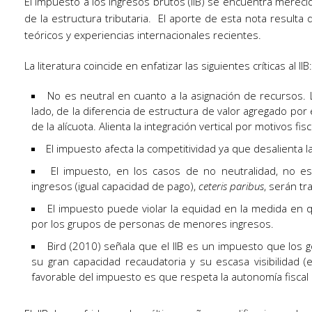
El impuesto a los ingresos brutos (IIB) se encuentra merec
I
de la estructura tributaria. El aporte de esta nota result
B
teóricos y experiencias internacionales recientes.
La literatura coincide en enfatizar las siguientes críticas al IIB:
No es neutral en cuanto a la asignación de recursos. 
lado, de la diferencia de estructura de valor agregado por
de la alícuota. Alienta la integración vertical por motivos fisc
El impuesto afecta la competitividad ya que desalienta la
El impuesto, en los casos de no neutralidad, no es
ingresos (igual capacidad de pago),
ceteris paribus
, serán tr
El impuesto puede violar la equidad en la medida en
por los grupos de personas de menores ingresos.
Bird (2010) señala que el IIB es un impuesto que los 
su gran capacidad recaudatoria y su escasa visibilidad (
favorable del impuesto es que respeta la autonomía fiscal p