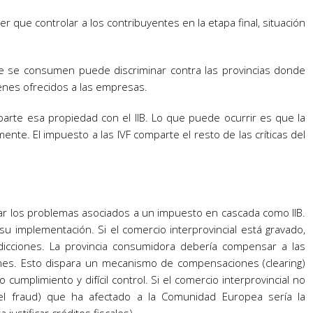
ner que controlar a los contribuyentes en la etapa final, situación
nte se consumen puede discriminar contra las provincias donde
enes ofrecidos a las empresas.
arte esa propiedad con el IIB. Lo que puede ocurrir es que la
nte. El impuesto a las IVF comparte el resto de las críticas del
onar los problemas asociados a un impuesto en cascada como IIB.
u implementación. Si el comercio interprovincial está gravado,
sdicciones. La provincia consumidora debería compensar a las
ones. Esto dispara un mecanismo de compensaciones (clearing)
mplimiento y difícil control. Si el comercio interprovincial no
ousel fraud) que ha afectado a la Comunidad Europea sería la