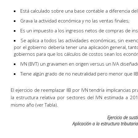
Está calculado sobre una base contable a diferencia del
Grava la actividad económica y no las ventas finales;
Es un impuesto a los ingresos netos de compras de in
Se aplica a todos las actividades económicas, sin exen
por el gobierno debería tener una aplicación general, tanto
gobiernos para que los cálculos de costos sean los econ
IVN (BVT) un gravamen en origen versus un IVA diseñad
Tiene algún grado de no neutralidad pero menor que IIB 
El ejercicio de reemplazar IIB por IVN tendría implicancias p
la estructura relativa por sectores del IVN estimada a 20
mismo año (ver Tabla).
Ejercicio de sust
Aplicación a la estructura tributar