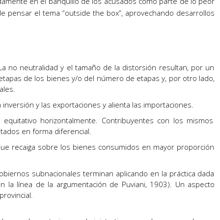
idamente en el banquillo de los acusados como parte de lo peor
NGRESOS
a de pensar el tema “outside the box”, aprovechando desarrollos
RUTOS…
La no neutralidad y el tamaño de la distorsión resultan, por un
 etapas de los bienes y/o del número de etapas y, por otro lado,
ales.
 inversión y las exportaciones y alienta las importaciones.
 equitativo horizontalmente. Contribuyentes con los mismos
atados en forma diferencial.
 que recaiga sobre los bienes consumidos en mayor proporción
gobiernos subnacionales terminan aplicando en la práctica dada
en la línea de la argumentación de Puviani, 1903). Un aspecto
rovincial.