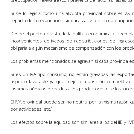
preocupación relevante (compraventa de facturas falsas para j
Si se lo legisla como una alícuota provincial sobre el IV
reparto de la recaudación similares a los de la coparticipac
Desde el punto de vista de la política económica, el reempl
inconvenientes derivados de redistribuciones de ingreso
obligaría a algún mecanismo de compensación con los probl
Los problemas mencionados se agravan si cada provincia est
Si es un IVA tipo consumo, no están gravadas las exporta
aspecto favorable ya que mejora la posición competitiva.
insumos públicos ofrecidos a los productores que los incenti
El IVA provincial puede ser no neutral por la misma razón que
por actividades, etc.)
Los efectos sobre la equidad son similares a los del IIB y IVF