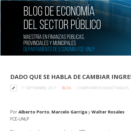
DADO QUE SE HABLA DE CAMBIAR INGR
E
11 SEPTIEMBRE, 2017
BLOG
COMENTARIOS DESACTIVADOS
D
Q
S
Por
Alberto Porto
,
Marcelo Garriga
y
Walter Rosales
H
FCE-UNLP
D
C