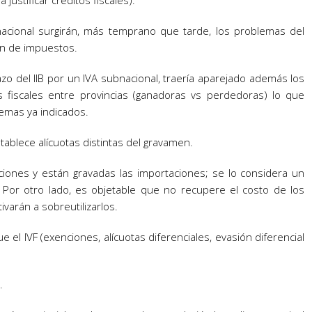
ustificar créditos fiscales).
A nacional surgirán, más temprano que tarde, los problemas del
ión de impuestos.
azo del IIB por un IVA subnacional, traería aparejado además los
s fiscales entre provincias (ganadoras vs perdedoras) lo que
emas ya indicados.
ablece alícuotas distintas del gravamen.
ciones y están gravadas las importaciones; se lo considera un
 Por otro lado, es objetable que no recupere el costo de los
varán a sobreutilizarlos.
 el IVF (exenciones, alícuotas diferenciales, evasión diferencial
.