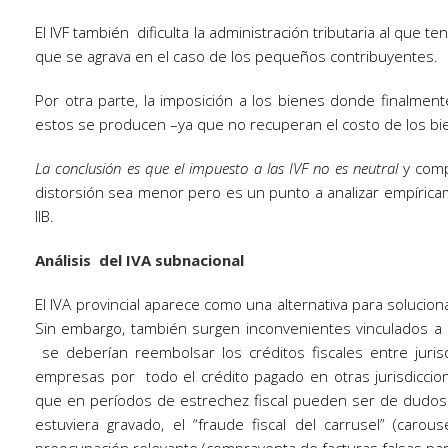
El IVF también dificulta la administración tributaria al que te
que se agrava en el caso de los pequeños contribuyentes.
Por otra parte, la imposición a los bienes donde finalme
estos se producen –ya que no recuperan el costo de los bi
La conclusión es que el impuesto a las IVF no es neutral
y comp
distorsión sea menor pero es un punto a analizar empíricame
IIB.
Análisis del IVA subnacional
El IVA provincial aparece como una alternativa para soluci
Sin embargo, también surgen inconvenientes vinculados a s
se deberían reembolsar los créditos fiscales entre juri
empresas por todo el crédito pagado en otras jurisdicci
que en períodos de estrechez fiscal pueden ser de dudoso cu
estuviera gravado, el “fraude fiscal del carrusel” (car